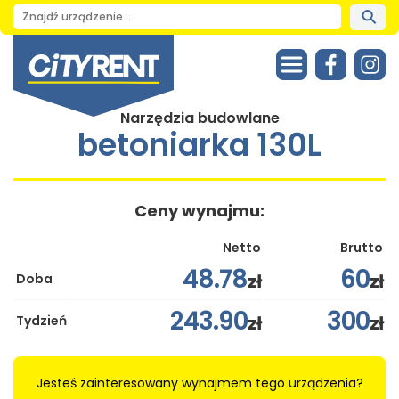
Narzędzia budowlane
betoniarka 130L
Ceny wynajmu:
Netto
Brutto
48.78
60
zł
zł
Doba
243.90
300
zł
zł
Tydzień
Jesteś zainteresowany wynajmem tego urządzenia?