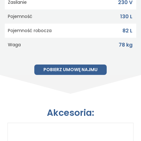
230 V
Zasilanie
130 L
Pojemność
82 L
Pojemność robocza
78 kg
Waga
POBIERZ UMOWĘ NAJMU
Akcesoria: