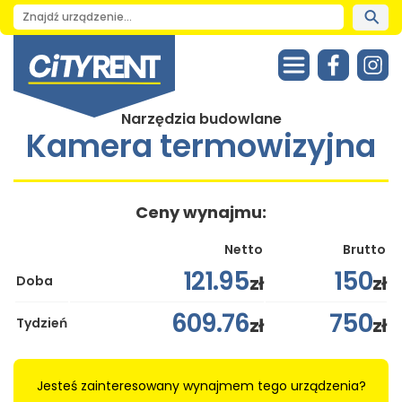
Narzędzia budowlane
Kamera termowizyjna
Ceny wynajmu:
Netto
Brutto
121.95
150
zł
zł
Doba
609.76
750
zł
zł
Tydzień
Jesteś zainteresowany wynajmem tego urządzenia?