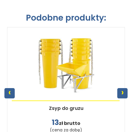
Podobne produkty:
‹
›
Zsyp do gruzu
13
zł brutto
(cena za dobę)