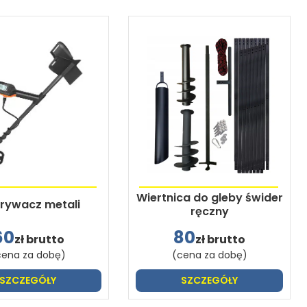
Wiertnica do gleby świder
rywacz metali
ręczny
60
80
zł brutto
zł brutto
cena za dobę)
(cena za dobę)
SZCZEGÓŁY
SZCZEGÓŁY