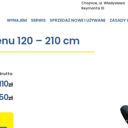
Chojnice, ul. Władysława
Reymonta 10
WYNAJEM
SERWIS
SPRZEDAŻ NOWE I UŻYWANE
ZASADY
enu 120 – 210 cm
Brutto
110
zł
50
zł