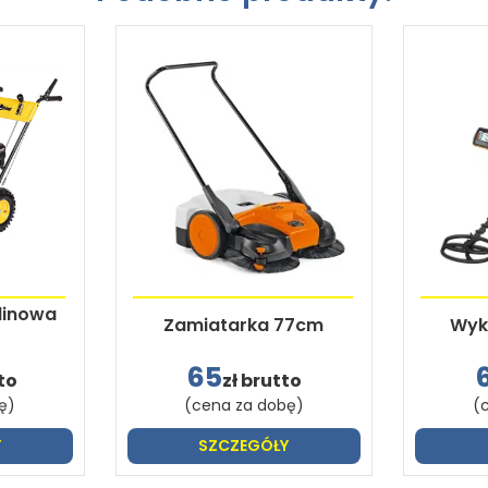
linowa
Zamiatarka 77cm
Wyk
65
to
zł brutto
ę)
(cena za dobę)
(
Y
SZCZEGÓŁY