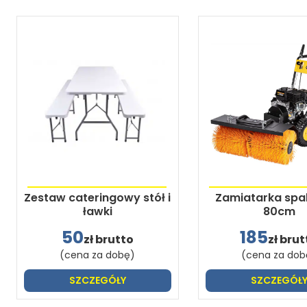
Zestaw cateringowy stół i
Zamiatarka spa
ławki
80cm
50
185
zł brutto
zł brut
(cena za dobę)
(cena za dob
SZCZEGÓŁY
SZCZEGÓŁ