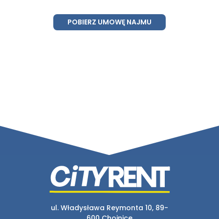
POBIERZ UMOWĘ NAJMU
ul. Władysława Reymonta 10, 89-
600 Chojnice