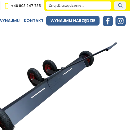
+48 603 247 735
 WYNAJMU
KONTAKT
WYNAJMIJ NARZĘDZIE