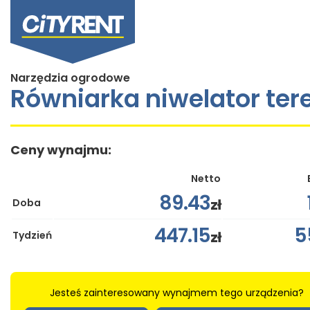
Narzędzia ogrodowe
Równiarka niwelator ter
Ceny wynajmu:
Netto
89.43
zł
Doba
447.15
5
zł
Tydzień
Jesteś zainteresowany wynajmem tego urządzenia?