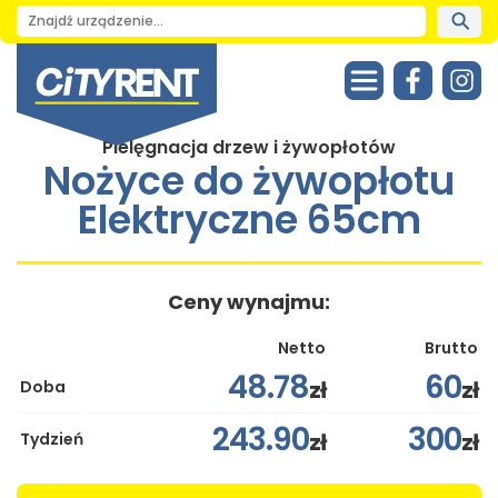
Pielęgnacja drzew i żywopłotów
Nożyce do żywopłotu
Elektryczne 65cm
Ceny wynajmu:
Netto
Brutto
48.78
60
zł
zł
Doba
243.90
300
zł
zł
Tydzień