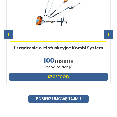
‹
›
Urządzenie wielofunkcyjne Kombi System
100
zł brutto
(cena za dobę)
SZCZEGÓŁY
POBIERZ UMOWĘ NAJMU