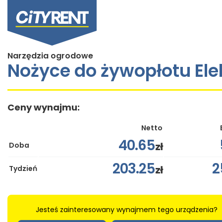
Narzędzia ogrodowe
Nożyce do żywopłotu Ele
Ceny wynajmu:
Netto
40.65
zł
Doba
203.25
2
zł
Tydzień
Jesteś zainteresowany wynajmem tego urządzenia?