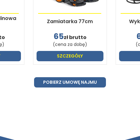
linowa
Zamiatarka 77cm
Wyk
65
to
zł brutto
ę)
(cena za dobę)
(
Y
SZCZEGÓŁY
POBIERZ UMOWĘ NAJMU