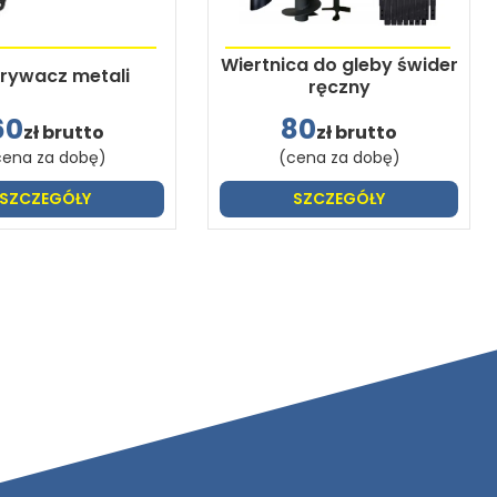
Wiertnica do gleby świder
rywacz metali
ręczny
60
80
zł brutto
zł brutto
cena za dobę)
(cena za dobę)
SZCZEGÓŁY
SZCZEGÓŁY