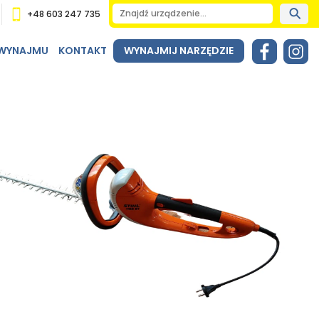
+48 603 247 735
 WYNAJMU
KONTAKT
WYNAJMIJ NARZĘDZIE