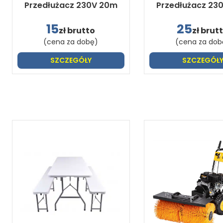
Przedłużacz 230V 20m
Przedłużacz 23
15
25
zł brutto
zł brut
(cena za dobę)
(cena za dob
SZCZEGÓŁY
SZCZEGÓŁ