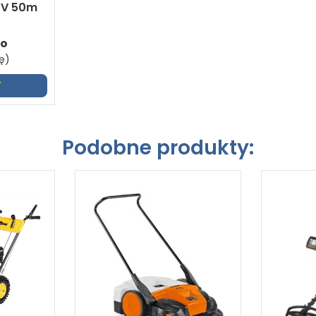
0V 50m
to
ę)
Y
Podobne produkty: