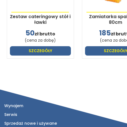
Zestaw cateringowy stół i
Zamiatarka spa
ławki
80cm
50
185
zł brutto
zł brut
(cena za dobę)
(cena za dob
SZCZEGÓŁY
SZCZEGÓŁ
Wynajem
Serwis
Sprzedaż nowe i używane