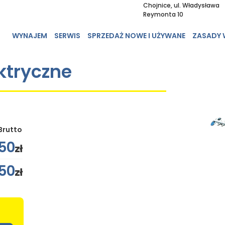
Chojnice, ul. Władysława
Reymonta 10
WYNAJEM
SERWIS
SPRZEDAŻ NOWE I UŻYWANE
ZASADY
ktryczne
Brutto
50
zł
50
zł