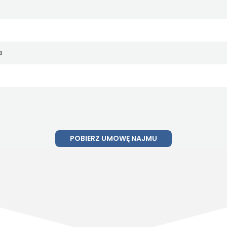
a
POBIERZ UMOWĘ NAJMU