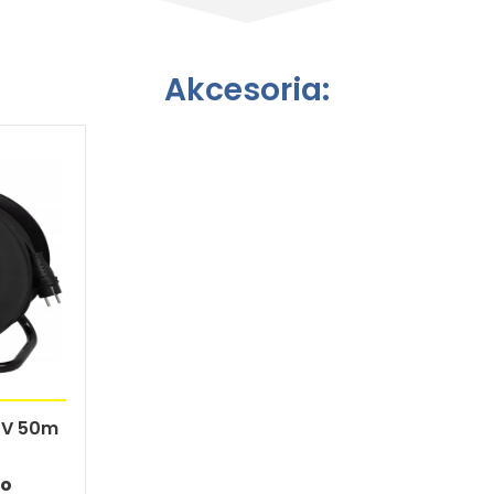
Akcesoria:
0V 50m
to