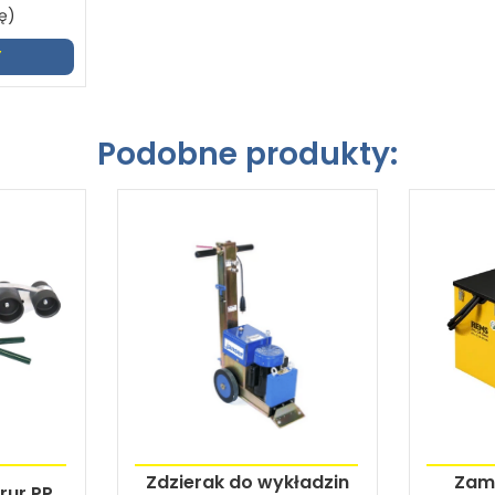
ę)
Y
Podobne produkty:
Zdzierak do wykładzin
Zamr
rur PP