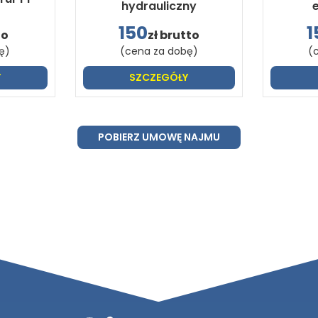
hydrauliczny
150
1
to
zł brutto
ę)
(cena za dobę)
(
Y
SZCZEGÓŁY
POBIERZ UMOWĘ NAJMU