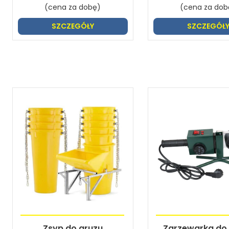
(cena za dobę)
(cena za dob
SZCZEGÓŁY
SZCZEGÓŁ
Zsyp do gruzu
Zgrzewarka do 