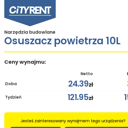
Narzędzia budowlane
Osuszacz powietrza 10L
Ceny wynajmu:
Netto
24.39
zł
Doba
121.95
zł
Tydzień
Jesteś zainteresowany wynajmem tego urządzenia?