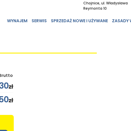
Chojnice, ul. Władysława
Reymonta 10
WYNAJEM
SERWIS
SPRZEDAŻ NOWE I UŻYWANE
ZASADY
Brutto
30
zł
150
zł