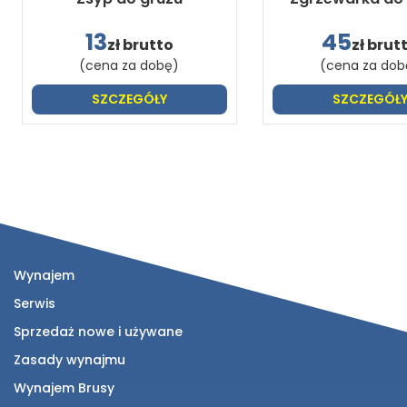
13
45
zł brutto
zł brut
(cena za dobę)
(cena za dob
SZCZEGÓŁY
SZCZEGÓŁ
Wynajem
Serwis
Sprzedaż nowe i używane
Zasady wynajmu
Wynajem Brusy