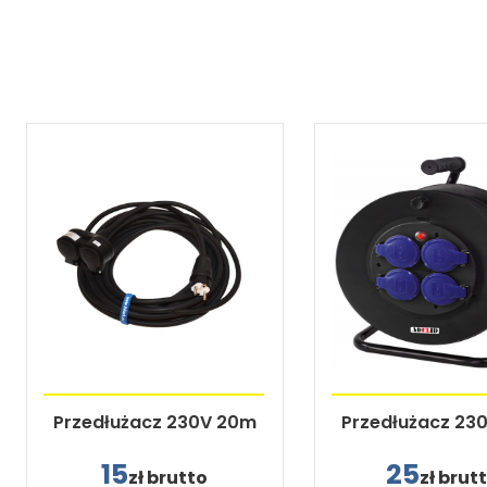
Przedłużacz 230V 20m
Przedłużacz 23
15
25
zł brutto
zł brut