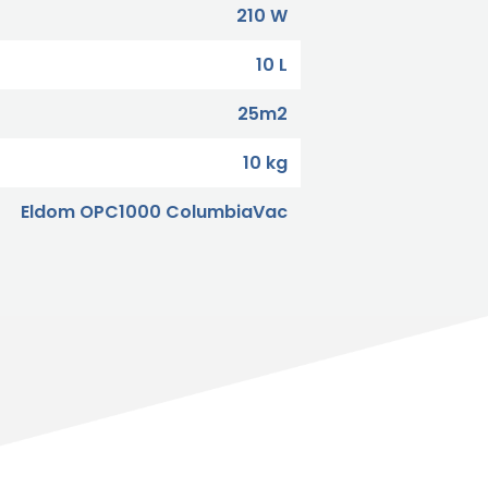
210 W
10 L
25m2
10 kg
Eldom OPC1000 ColumbiaVac