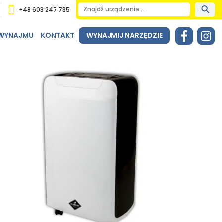
+48 603 247 735
 WYNAJMU
KONTAKT
WYNAJMIJ NARZĘDZIE