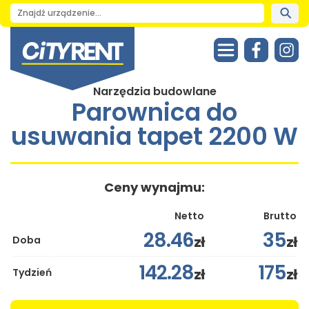
Narzędzia budowlane
Parownica do
usuwania tapet 2200 W
Ceny wynajmu:
Netto
Brutto
28.46
35
zł
zł
Doba
142.28
175
zł
zł
Tydzień