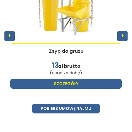
‹
›
Zsyp do gruzu
13
zł brutto
(cena za dobę)
SZCZEGÓŁY
POBIERZ UMOWĘ NAJMU