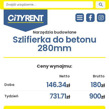
Narzędzia budowlane
Szlifierka do betonu
280mm
Ceny wynajmu:
Netto
Brutto
146.34
180
zł
zł
Doba
731.71
900
zł
zł
Tydzień