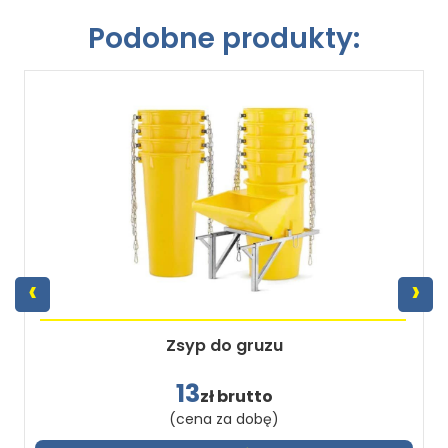
Podobne produkty:
‹
›
Zsyp do gruzu
13
zł brutto
(cena za dobę)