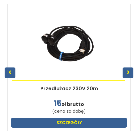
‹
›
Przedłużacz 230V 20m
15
zł brutto
(cena za dobę)
SZCZEGÓŁY