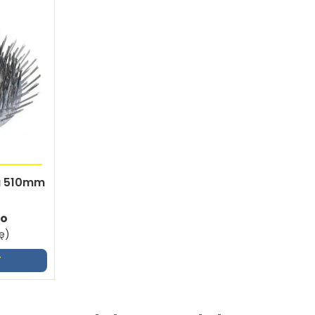
a 510mm
to
ę)
Y