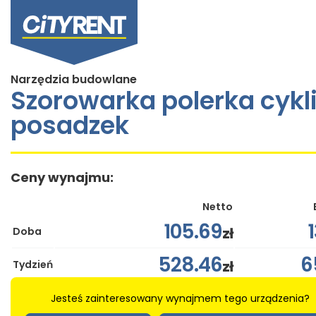
Narzędzia budowlane
Szorowarka polerka cykl
posadzek
Ceny wynajmu:
Netto
105.69
zł
Doba
528.46
6
zł
Tydzień
Jesteś zainteresowany wynajmem tego urządzenia?