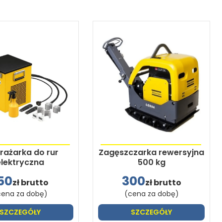
ażarka do rur
Zagęszczarka rewersyjna
elektryczna
500 kg
50
300
zł brutto
zł brutto
cena za dobę)
(cena za dobę)
SZCZEGÓŁY
SZCZEGÓŁY