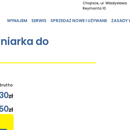
Chojnice, ul. Władysława
Reymonta 10
WYNAJEM
SERWIS
SPRZEDAŻ NOWE I UŻYWANE
ZASADY
iniarka do
Brutto
130
zł
50
zł