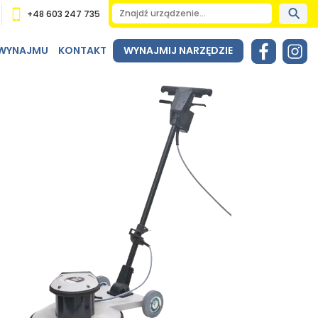
+48 603 247 735
 WYNAJMU
KONTAKT
WYNAJMIJ NARZĘDZIE