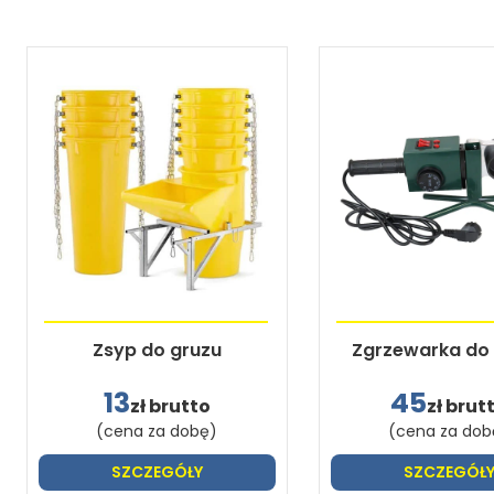
Zsyp do gruzu
Zgrzewarka do 
13
45
zł brutto
zł brut
(cena za dobę)
(cena za dob
SZCZEGÓŁY
SZCZEGÓŁ