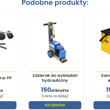
Podobne produkty:
Zdzierak do wykładzin
Zamr
rur PP
hydrauliczny
150
1
to
zł brutto
ę)
(cena za dobę)
(
Y
SZCZEGÓŁY