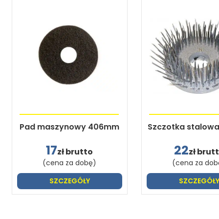
Pad maszynowy 406mm
Szczotka stalow
17
22
zł brutto
zł brut
(cena za dobę)
(cena za dob
SZCZEGÓŁY
SZCZEGÓŁ