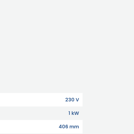
230 V
1 kW
406 mm