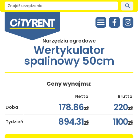
Narzędzia ogrodowe
Wertykulator
spalinowy 50cm
Ceny wynajmu:
Netto
Brutto
178.86
220
zł
zł
Doba
894.31
1100
zł
zł
Tydzień