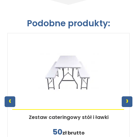
Podobne produkty:
‹
›
Zestaw cateringowy stół i ławki
50
zł brutto