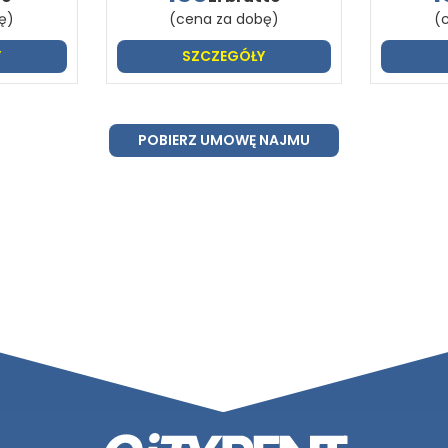
ę)
(cena za dobę)
(
Y
SZCZEGÓŁY
POBIERZ UMOWĘ NAJMU