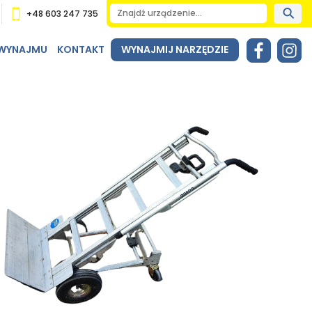
+48 603 247 735
 WYNAJMU
KONTAKT
WYNAJMIJ NARZĘDZIE