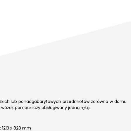
a ciężkich lub ponadgabarytowych przedmiotów zarówno w domu
wy wózek pomocniczy obsługiwany jedną ręką.
 x 1213 x 828 mm