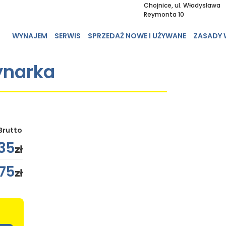
Chojnice, ul. Władysława
Reymonta 10
WYNAJEM
SERWIS
SPRZEDAŻ NOWE I UŻYWANE
ZASADY
ynarka
Brutto
35
zł
175
zł