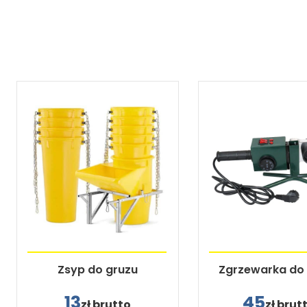
Zsyp do gruzu
Zgrzewarka do 
13
45
zł brutto
zł brut