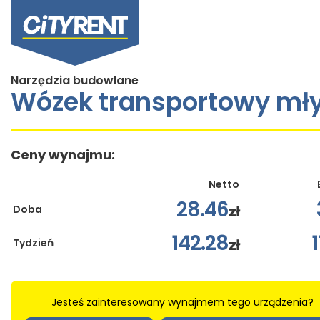
Narzędzia budowlane
Wózek transportowy mł
Ceny wynajmu:
Netto
28.46
zł
Doba
142.28
zł
Tydzień
Jesteś zainteresowany wynajmem tego urządzenia?