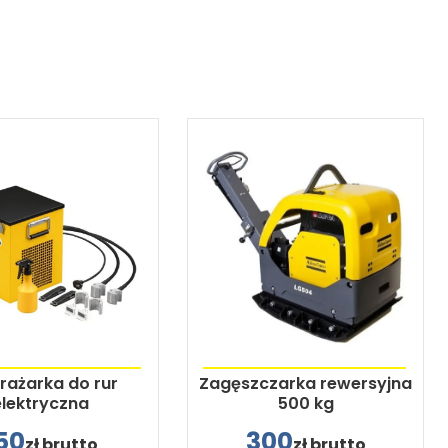
ażarka do rur
Zagęszczarka rewersyjna
elektryczna
500 kg
50
300
zł brutto
zł brutto