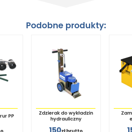
Podobne produkty:
Zdzierak do wykładzin
Zamr
rur PP
hydrauliczny
150
1
to
zł brutto