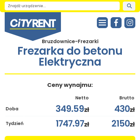
Bruzdownice-Frezarki
Frezarka do betonu
Elektryczna
Ceny wynajmu:
Netto
Brutto
349.59
430
zł
zł
Doba
1747.97
2150
zł
zł
Tydzień