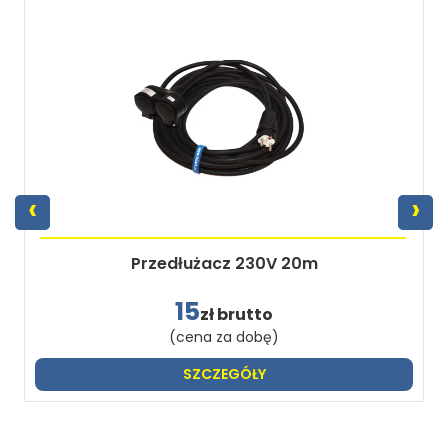
‹
›
Przedłużacz 230V 20m
15
zł brutto
(cena za dobę)
SZCZEGÓŁY