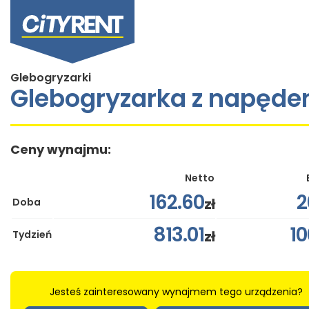
Glebogryzarki
Glebogryzarka z napęd
Ceny wynajmu:
Netto
162.60
2
zł
Doba
813.01
1
zł
Tydzień
Jesteś zainteresowany wynajmem tego urządzenia?