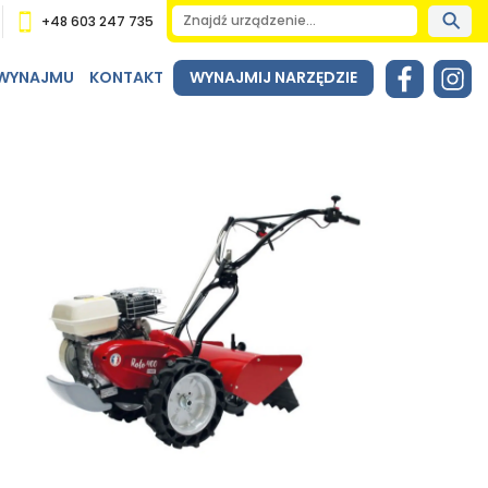
+48 603 247 735
 WYNAJMU
KONTAKT
WYNAJMIJ NARZĘDZIE