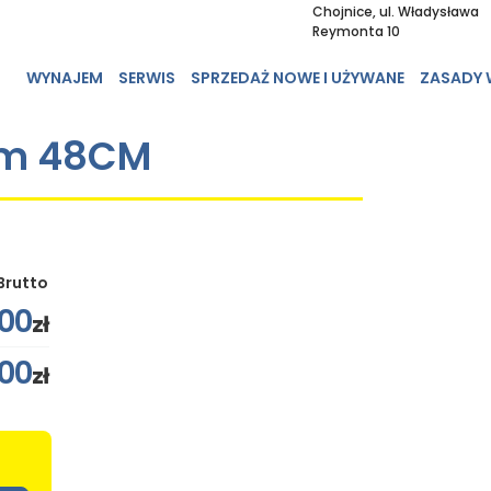
Chojnice, ul. Władysława
Reymonta 10
WYNAJEM
SERWIS
SPRZEDAŻ NOWE I UŻYWANE
ZASADY
em 48CM
Brutto
00
zł
000
zł