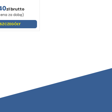
40
zł brutto
cena za dobę)
SZCZEGÓŁY