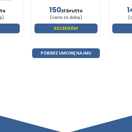
150
1
tto
zł brutto
ę)
(cena za dobę)
(
Y
SZCZEGÓŁY
POBIERZ UMOWĘ NAJMU