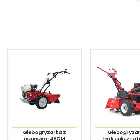
Glebogryzarka z
Glebogryza
napędem 48CM
hydrauliczna