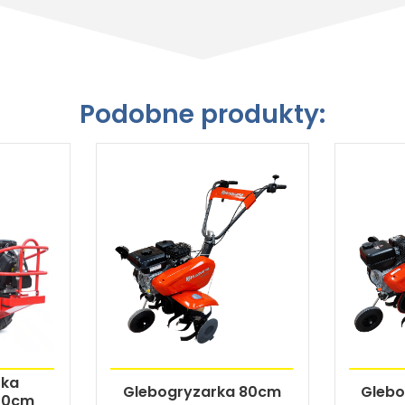
Podobne produkty:
rka
Glebogryzarka 80cm
Glebo
 50cm