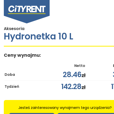
Aksesoria
Hydronetka 10 L
Ceny wynajmu:
Netto
28.46
zł
Doba
142.28
zł
Tydzień
Jesteś zainteresowany wynajmem tego urządzenia?