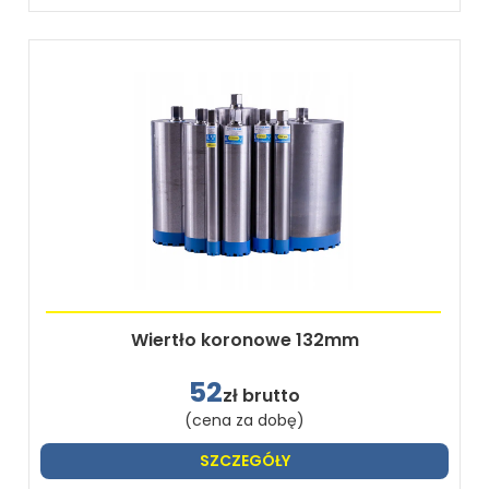
Wiertło koronowe 132mm
52
zł brutto
(cena za dobę)
SZCZEGÓŁY