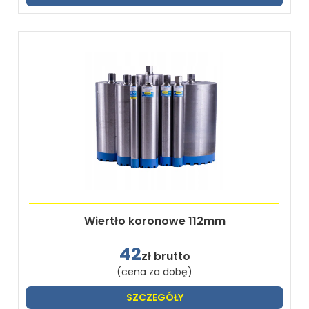
Wiertło koronowe 112mm
42
zł brutto
(cena za dobę)
SZCZEGÓŁY