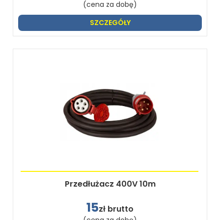
(cena za dobę)
SZCZEGÓŁY
Przedłużacz 400V 10m
15
zł brutto
(cena za dobę)