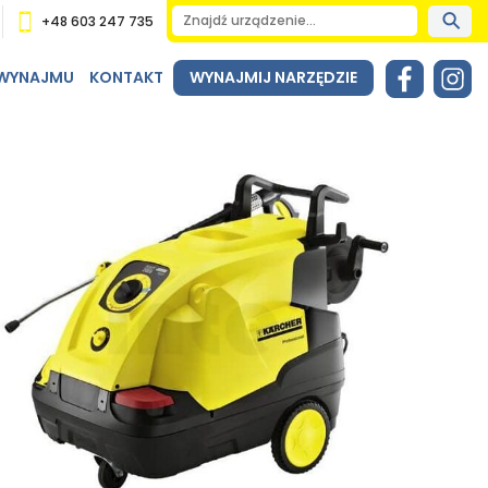
+48 603 247 735
 WYNAJMU
KONTAKT
WYNAJMIJ NARZĘDZIE