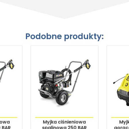
Podobne produkty:
iowa
Myjka ciśnieniowa
Myj
0 BAR
spalinowa 250 BAR
gorąc