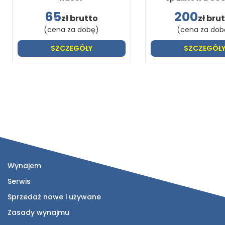
65
200
zł brutto
zł bru
(cena za dobę)
(cena za dob
SZCZEGÓŁY
SZCZEGÓŁ
Wynajem
Serwis
Sprzedaż nowe i używane
Zasady wynajmu