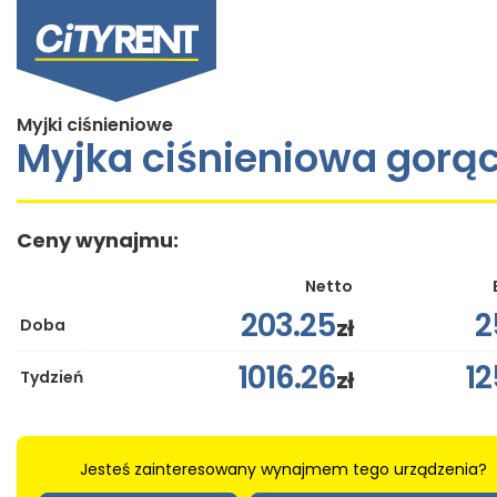
Myjki ciśnieniowe
Myjka ciśnieniowa gorą
Ceny wynajmu:
Netto
203.25
2
zł
Doba
1016.26
12
zł
Tydzień
Jesteś zainteresowany wynajmem tego urządzenia?