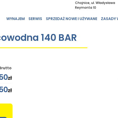
Chojnice, ul. Władysława
Reymonta 10
WYNAJEM
SERWIS
SPRZEDAŻ NOWE I UŻYWANE
ZASADY
cowodna 140 BAR
Brutto
50
zł
50
zł