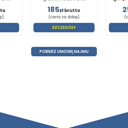
185
2
tto
zł brutto
ę)
(cena za dobę)
(
Y
SZCZEGÓŁY
POBIERZ UMOWĘ NAJMU