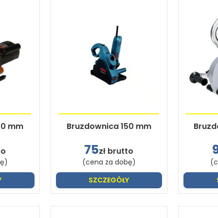
50 mm
Bruzdownica 150 mm
Bruzd
75
to
zł brutto
bę)
(cena za dobę)
(c
Y
SZCZEGÓŁY