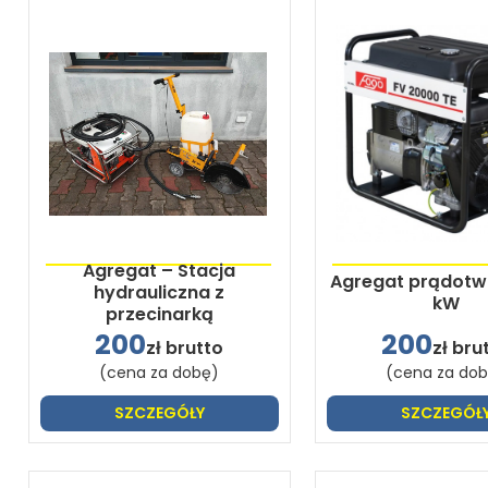
Agregat – Stacja
Agregat prądotw
hydrauliczna z
kW
przecinarką
200
200
zł brutto
zł bru
(cena za dobę)
(cena za do
SZCZEGÓŁY
SZCZEGÓŁ