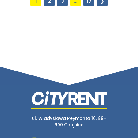
1
2
3
…
17
❯
ul. Władysława Reymonta 10, 89-
600 Chojnice