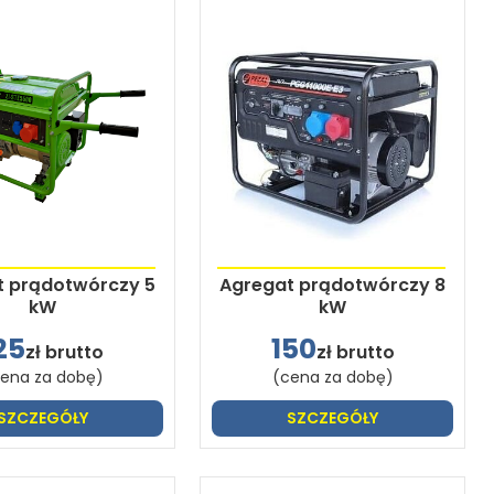
t prądotwórczy 5
Agregat prądotwórczy 8
kW
kW
25
150
zł brutto
zł brutto
ena za dobę)
(cena za dobę)
SZCZEGÓŁY
SZCZEGÓŁY