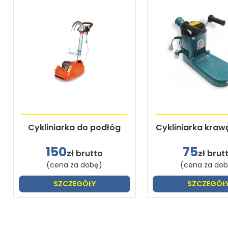
Cykliniarka do podłóg
Cykliniarka kra
150
75
zł brutto
zł brut
(cena za dobę)
(cena za do
SZCZEGÓŁY
SZCZEGÓŁ