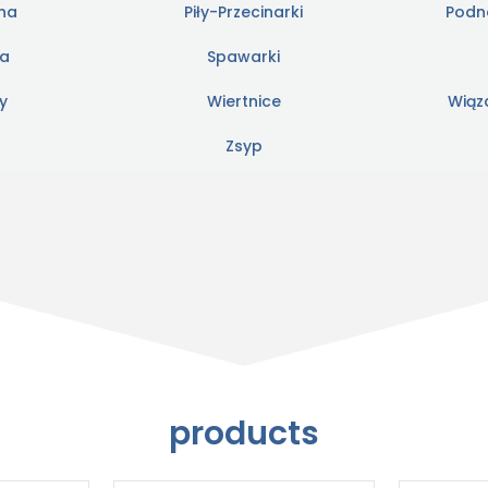
wna
Piły-Przecinarki
Podno
ia
Spawarki
y
Wiertnice
Wiąz
Zsyp
products