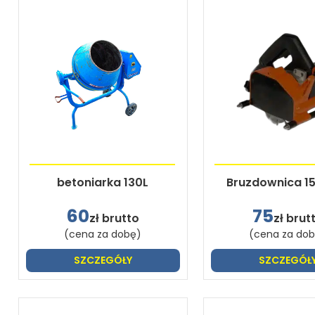
betoniarka 130L
Bruzdownica 1
60
75
zł brutto
zł brut
(cena za dobę)
(cena za do
SZCZEGÓŁY
SZCZEGÓŁ