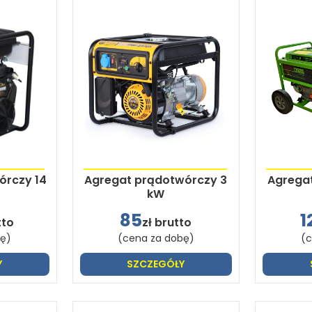
órczy 14
Agregat prądotwórczy 3
Agrega
kW
85
1
tto
zł brutto
bę)
(cena za dobę)
(c
Y
SZCZEGÓŁY