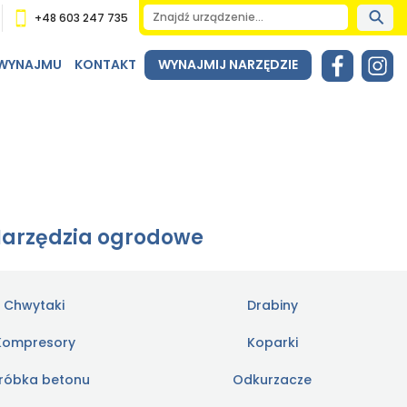
+48 603 247 735
 WYNAJMU
KONTAKT
WYNAJMIJ NARZĘDZIE
arzędzia ogrodowe
Chwytaki
Drabiny
Kompresory
Koparki
róbka betonu
Odkurzacze