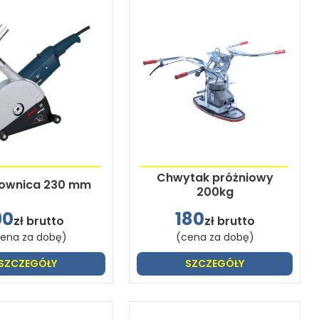
Chwytak próżniowy
ownica 230 mm
200kg
90
180
zł brutto
zł brutto
ena za dobę)
(cena za dobę)
SZCZEGÓŁY
SZCZEGÓŁY