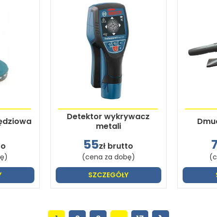
Detektor wykrywacz
wędziowa
Dmuc
metali
55
to
zł brutto
bę)
(cena za dobę)
(c
Y
SZCZEGÓŁY